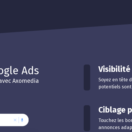
ogle Ads
Visibilit
Soyez en tête d
avec Axomedia
potentiels sont
Ciblage p
Touchez les bo
annonces adapt